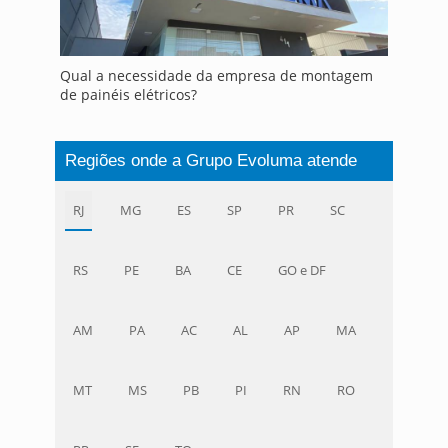
Qual a necessidade da empresa de montagem
de painéis elétricos?
Regiões onde a Grupo Evoluma atende
RJ
MG
ES
SP
PR
SC
RS
PE
BA
CE
GO e DF
AM
PA
AC
AL
AP
MA
MT
MS
PB
PI
RN
RO