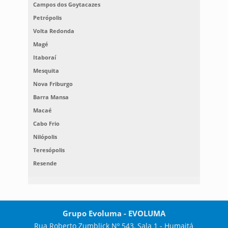
Campos dos Goytacazes
Petrópolis
Volta Redonda
Magé
Itaboraí
Mesquita
Nova Friburgo
Barra Mansa
Macaé
Cabo Frio
Nilópolis
Teresópolis
Resende
Grupo Evoluma - EVOLUMA
Rua Roberto Zumblick Nº 543, Sala 1 - Humaitá