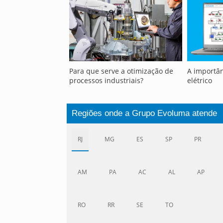
Para que serve a otimização de
A importâ
processos industriais?
elétrico
Regiões onde a Grupo Evoluma atende
RJ
MG
ES
SP
PR
AM
PA
AC
AL
AP
RO
RR
SE
TO