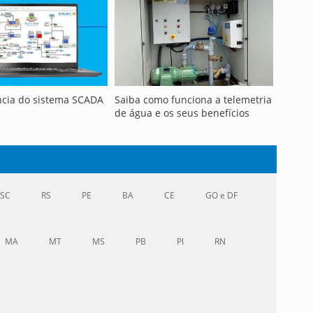
ncia do sistema SCADA
Saiba como funciona a telemetria
de água e os seus benefícios
SC
RS
PE
BA
CE
GO e DF
MA
MT
MS
PB
PI
RN