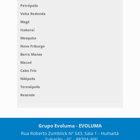
Petrópolis
Volta Redonda
Magé
Itaboraí
Mesquita
Nova Friburgo
Barra Mansa
Macaé
Cabo Frio
Nilópolis
Teresópolis
Resende
Grupo Evoluma - EVOLUMA
Rua Roberto Zumblick Nº 543, Sala 1 - Humaitá
- Tubarão - SC - 88704-400