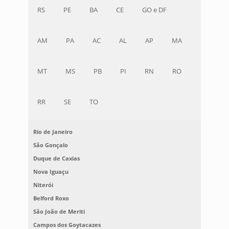
RS
PE
BA
CE
GO e DF
AM
PA
AC
AL
AP
MA
MT
MS
PB
PI
RN
RO
RR
SE
TO
Rio de Janeiro
São Gonçalo
Duque de Caxias
Nova Iguaçu
Niterói
Belford Roxo
São João de Meriti
Campos dos Goytacazes