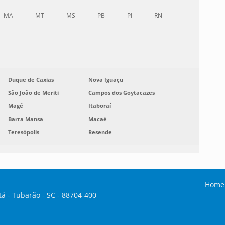
MA
MT
MS
PB
PI
RN
Duque de Caxias
Nova Iguaçu
São João de Meriti
Campos dos Goytacazes
Magé
Itaboraí
Barra Mansa
Macaé
Teresópolis
Resende
Home
tá - Tubarão - SC - 88704-400