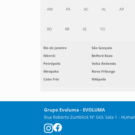
AM
PA
AC
AL
AP
RO
RR
SE
TO
Rio de Janeiro
São Gonçalo
Niterói
Belford Roxo
Petrópolis
Volta Redonda
Mesquita
Nova Friburgo
Cabo Frio
Nilópolis
Grupo Evoluma - EVOLUMA
Rua Roberto Zumblick Nº 543, Sala 1 - Humai