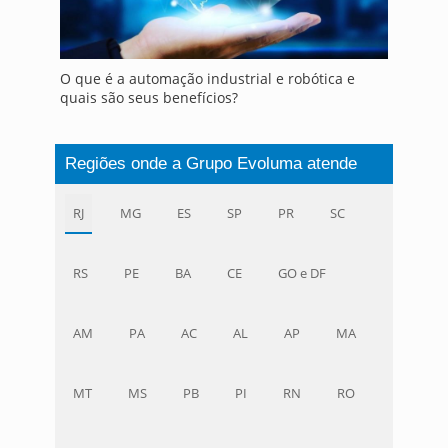
O que é a automação industrial e robótica e
quais são seus benefícios?
Regiões onde a Grupo Evoluma atende
RJ
MG
ES
SP
PR
SC
RS
PE
BA
CE
GO e DF
AM
PA
AC
AL
AP
MA
MT
MS
PB
PI
RN
RO